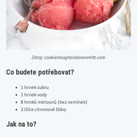
Zdroj: cookiedoughandovenmitt.com
Co budete potřebovat?
1 hrnek cukru
1 hrnek vody
8 hrnků melounů (bez semínek)
2 lžíce citronové šťávy
Jak na to?