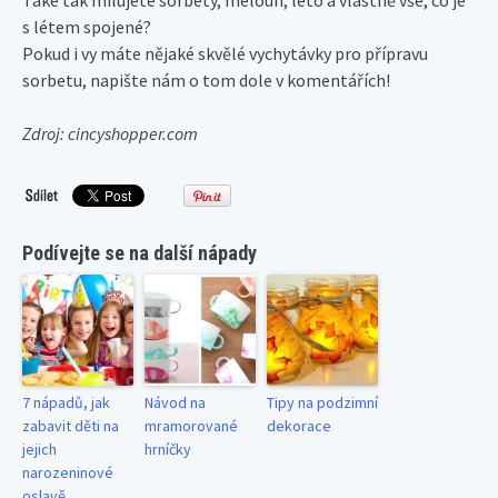
Také tak milujete sorbety, meloun, léto a vlastně vše, co je
s létem spojené?
Pokud i vy máte nějaké skvělé vychytávky pro přípravu
sorbetu, napište nám o tom dole v komentářích!
Zdroj: cincyshopper.com
Podívejte se na další nápady
7 nápadů, jak
Návod na
Tipy na podzimní
zabavit děti na
mramorované
dekorace
jejich
hrníčky
narozeninové
oslavě