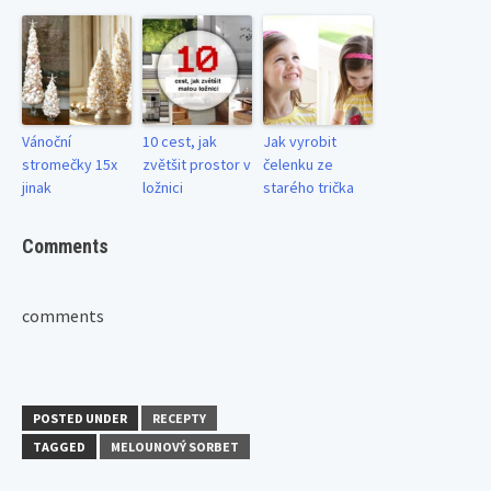
Vánoční
10 cest, jak
Jak vyrobit
stromečky 15x
zvětšit prostor v
čelenku ze
jinak
ložnici
starého trička
Comments
comments
POSTED UNDER
RECEPTY
TAGGED
MELOUNOVÝ SORBET