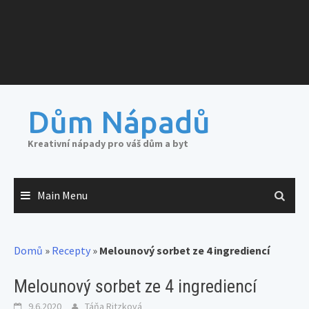
Dům Nápadů
Kreativní nápady pro váš dům a byt
Main Menu
Domů
»
Recepty
»
Melounový sorbet ze 4 ingrediencí
Melounový sorbet ze 4 ingrediencí
9.6.2020
Táňa Ritzková