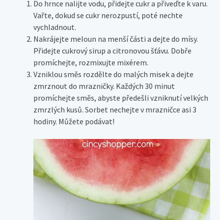
Do hrnce nalijte vodu, přidejte cukr a přiveďte k varu.
Vařte, dokud se cukr nerozpustí, poté nechte
vychladnout.
Nakrájejte meloun na menší části a dejte do mísy.
Přidejte cukrový sirup a citronovou šťávu. Dobře
promíchejte, rozmixujte mixérem.
Vzniklou směs rozdělte do malých misek a dejte
zmrznout do mrazničky. Každých 30 minut
promíchejte směs, abyste předešli vzniknutí velkých
zmrzlých kusů. Sorbet nechejte v mrazničce asi 3
hodiny. Můžete podávat!