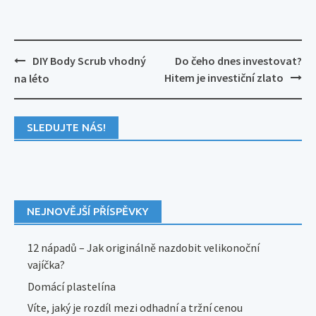
Post
DIY Body Scrub vhodný
Do čeho dnes investovat?
navigation
Hitem je investiční zlato
na léto
SLEDUJTE NÁS!
NEJNOVĚJŠÍ PŘÍSPĚVKY
12 nápadů – Jak originálně nazdobit velikonoční
vajíčka?
Domácí plastelína
Víte, jaký je rozdíl mezi odhadní a tržní cenou