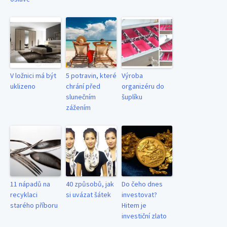
V ložnici má být
5 potravin, které
Výroba
uklizeno
chrání před
organizéru do
slunečním
šuplíku
zážením
11 nápadů na
40 způsobů, jak
Do čeho dnes
recyklaci
si uvázat šátek
investovat?
starého příboru
Hitem je
investiční zlato