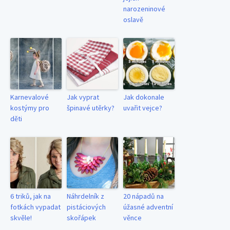
narozeninové
oslavě
Karnevalové
Jak vyprat
Jak dokonale
kostýmy pro
špinavé utěrky?
uvařit vejce?
děti
6 triků, jak na
Náhrdelník z
20 nápadů na
fotkách vypadat
pistáciových
úžasné adventní
skvěle!
skořápek
věnce