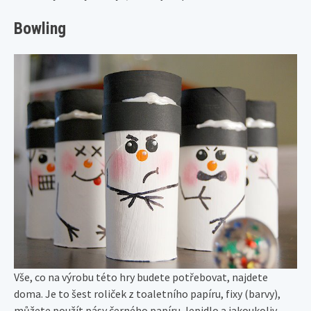
Bowling
Vše, co na výrobu této hry budete potřebovat, najdete
doma. Je to šest roliček z toaletního papíru, fixy (barvy),
můžete použít pásy černého papíru, lepidlo a jakoukoliv