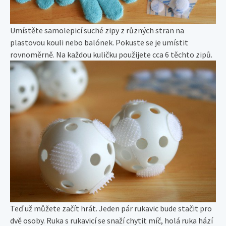
Umístěte samolepicí suché zipy z různých stran na
plastovou kouli nebo balónek. Pokuste se je umístit
rovnoměrně. Na každou kuličku použijete cca 6 těchto zipů.
Teď už můžete začít hrát. Jeden pár rukavic bude stačit pro
dvě osoby. Ruka s rukavicí se snaží chytit míč, holá ruka hází