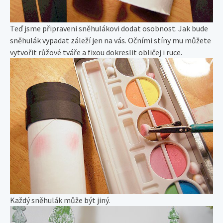
Teď jsme připraveni sněhulákovi dodat osobnost. Jak bude
sněhulák vypadat záleží jen na vás. Očními stíny mu můžete
vytvořit růžové tváře a fixou dokreslit obličej i ruce.
Každý sněhulák může být jiný.