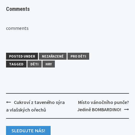
Comments
comments
POSTED UNDER
NEZAŘAZENÉ
PRO DĚTI
TAGGED
DĚTI
HRY
Post
Cukroví z taveného sýra
Místo vánočního punče?
navigation
Jedině BOMBARDINO!
a vlašských ořechů
SLEDUJTE NÁS!