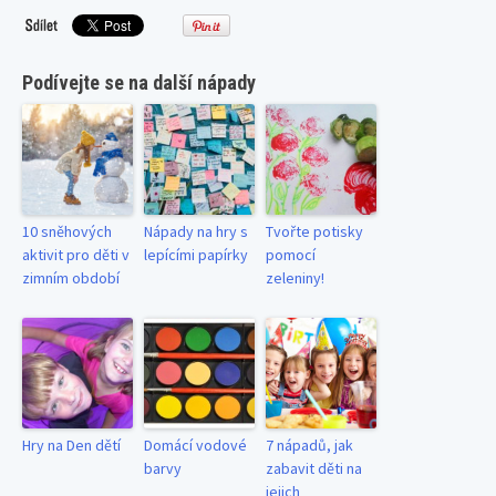
Podívejte se na další nápady
10 sněhových
Nápady na hry s
Tvořte potisky
aktivit pro děti v
lepícími papírky
pomocí
zimním období
zeleniny!
Hry na Den dětí
Domácí vodové
7 nápadů, jak
barvy
zabavit děti na
jejich