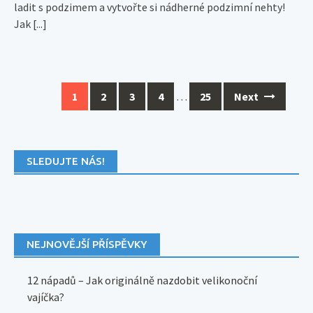
ladit s podzimem a vytvořte si nádherné podzimní nehty!
Jak
[...]
Posts
1
2
3
4
…
25
Next
navigation
SLEDUJTE NÁS!
NEJNOVĚJŠÍ PŘÍSPĚVKY
12 nápadů – Jak originálně nazdobit velikonoční
vajíčka?