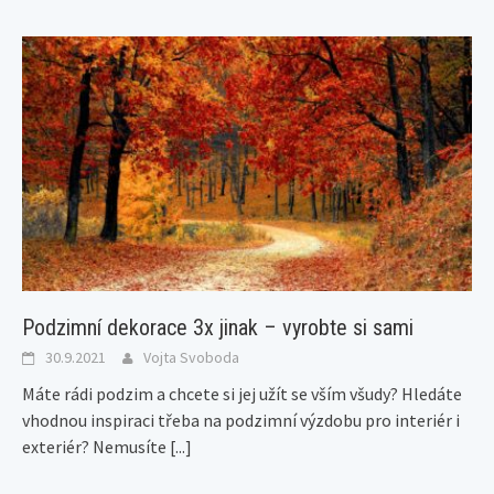
Podzimní dekorace 3x jinak – vyrobte si sami
30.9.2021
Vojta Svoboda
Máte rádi podzim a chcete si jej užít se vším všudy? Hledáte
vhodnou inspiraci třeba na podzimní výzdobu pro interiér i
exteriér? Nemusíte
[...]