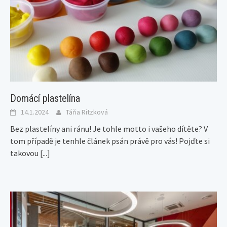
Domácí plastelína
14.1.2024
Táňa Ritzková
Bez plastelíny ani ránu! Je tohle motto i vašeho dítěte? V
tom případě je tenhle článek psán právě pro vás! Pojďte si
takovou
[...]