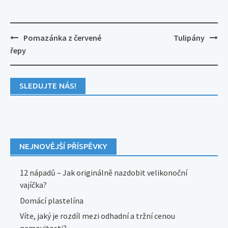
Post
Pomazánka z červené
Tulipány
navigation
řepy
SLEDUJTE NÁS!
NEJNOVĚJŠÍ PŘÍSPĚVKY
12 nápadů – Jak originálně nazdobit velikonoční
vajíčka?
Domácí plastelína
Víte, jaký je rozdíl mezi odhadní a tržní cenou