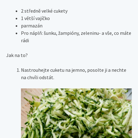
2 středně velké cukety
1 větší vajíčko
parmazán
Pro náplň: šunku, žampióny, zeleninu- a vše, co máte
rádi
Jak na to?
Nastrouhejte cuketu na jemno, posolte ji a nechte
na chvíli odstát.