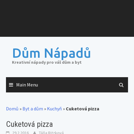
Dům Nápadů
Kreativní nápady pro váš dům a byt
Main Menu
Domů
»
Byt a dům
»
Kuchyň
»
Cuketová pizza
Cuketová pizza
29.2.2016
Táňa Ritzková