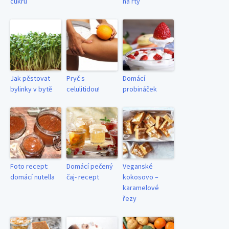
cukru
na rty
Jak pěstovat
Pryč s
Domácí
bylinky v bytě
celulitidou!
probináček
Foto recept:
Domácí pečený
Veganské
domácí nutella
čaj- recept
kokosovo –
karamelové
řezy