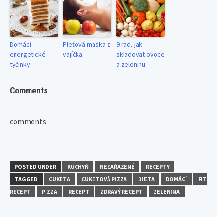
Domácí
Pleťová maska z
9 rad, jak
energetické
vajíčka
skladovat ovoce
tyčinky
a zeleninu
Comments
comments
POSTED UNDER
KUCHYŇ
NEZAŘAZENÉ
RECEPTY
TAGGED
CUKETA
CUKETOVÁ PIZZA
DIETA
DOMÁCÍ
FIT
RECEPT
PIZZA
RECEPT
ZDRAVÝ RECEPT
ZELENINA