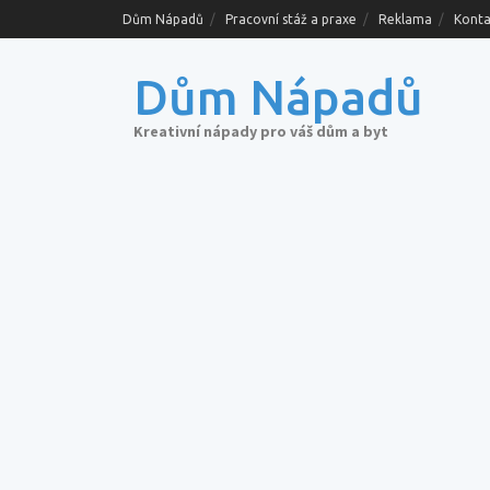
Skip
Dům Nápadů
Pracovní stáž a praxe
Reklama
Konta
to
content
Dům Nápadů
Kreativní nápady pro váš dům a byt