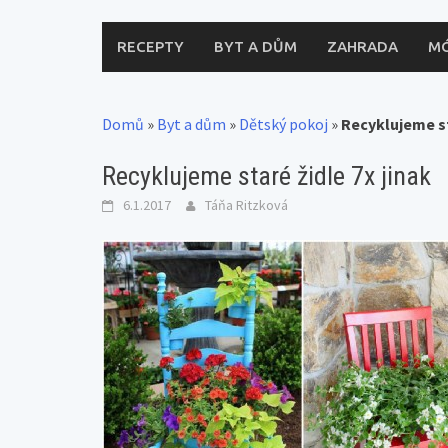
RECEPTY
BYT A DŮM
ZAHRADA
M
Domů
»
Byt a dům
»
Dětský pokoj
»
Recyklujeme st
Recyklujeme staré židle 7x jinak
6.1.2017
Táňa Ritzková