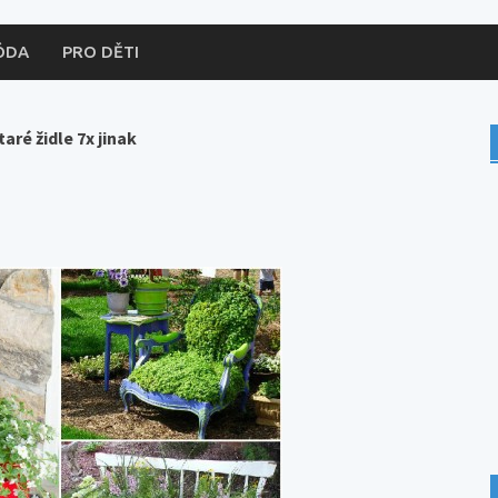
ÓDA
PRO DĚTI
aré židle 7x jinak