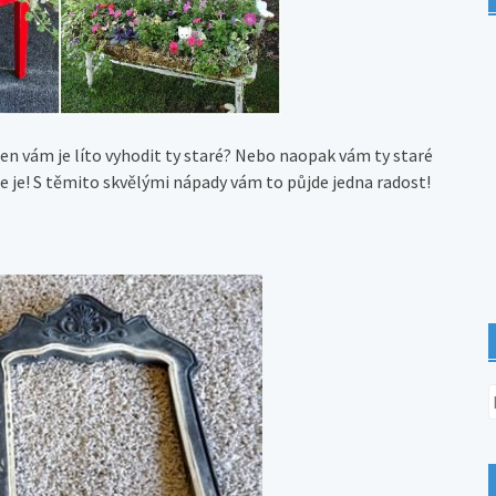
 jen vám je líto vyhodit ty staré? Nebo naopak vám ty staré
jte je! S těmito skvělými nápady vám to půjde jedna radost!
V