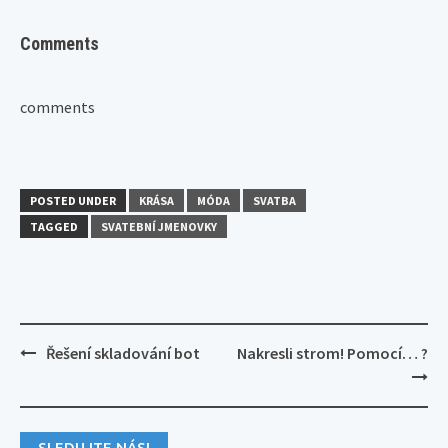
Comments
comments
POSTED UNDER
KRÁSA
MÓDA
SVATBA
TAGGED
SVATEBNÍ JMENOVKY
Post
Řešení skladování bot
Nakresli strom! Pomocí… ?
navigation
SLEDUJTE NÁS!