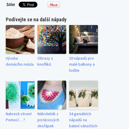
Podívejte se na další nápady
Výroba
Obrazy z
20 nápadů pro
domácího másla
knoflíků
malé balkony a
lodžie
Nakresli strom!
Náhrdelník z
34 geniálních
Pomocí… ?
pistáciových
nápadů na
skořápek
balení vánočních