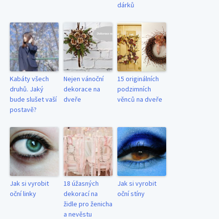
dárků
Kabáty všech
Nejen vánoční
15 originálních
druhů. Jaký
dekorace na
podzimních
bude slušet vaší
dveře
věnců na dveře
postavě?
Jak si vyrobit
18 úžasných
Jak si vyrobit
oční linky
dekorací na
oční stíny
židle pro ženicha
a nevěstu