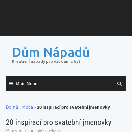
Dům Nápadů
Kreativní nápady pro váš dům a byt
Main Menu
Domů
»
Móda
»
20 inspirací pro svatební jmenovky
20 inspirací pro svatební jmenovky
8.5.2017
Táňa Ritzková