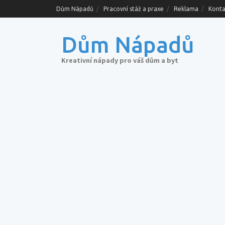
Skip
Dům Nápadů
Pracovní stáž a praxe
Reklama
Konta
to
content
Dům Nápadů
Kreativní nápady pro váš dům a byt