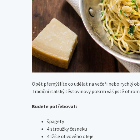
Opět přemýšlíte co udělat na večeři nebo rychlý ob
Tradiční italský těstovinový pokrm váš jistě ohromí
Budete potřebovat:
špagety
4 stroužky česneku
4 lžíce olivového oleje