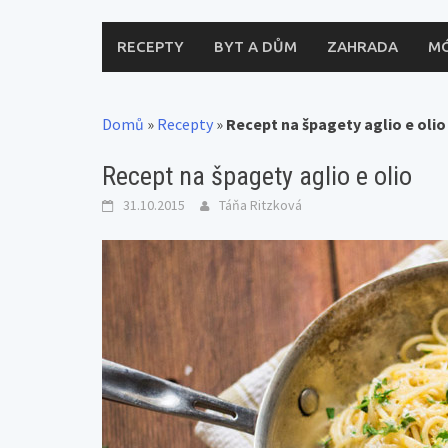
RECEPTY
BYT A DŮM
ZAHRADA
M
Domů
»
Recepty
»
Recept na špagety aglio e olio
Recept na špagety aglio e olio
31.10.2015
Táňa Ritzková