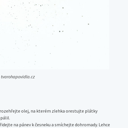
: tvarohapovidla.cz
 rozehřejte olej, na kterém zlehka orestujte plátky
pálil.
přidejte na pánev k česneku a smíchejte dohromady. Lehce