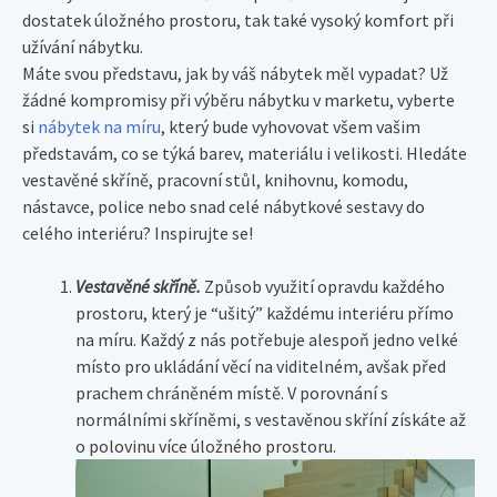
dostatek úložného prostoru, tak také vysoký komfort při
užívání nábytku.
Máte svou představu, jak by váš nábytek měl vypadat? Už
žádné kompromisy při výběru nábytku v marketu, vyberte
si
nábytek na míru
, který bude vyhovovat všem vašim
představám, co se týká barev, materiálu i velikosti. Hledáte
vestavěné skříně, pracovní stůl, knihovnu, komodu,
nástavce, police nebo snad celé nábytkové sestavy do
celého interiéru? Inspirujte se!
Vestavěné skříně.
Způsob využití opravdu každého
prostoru, který je “ušitý” každému interiéru přímo
na míru. Každý z nás potřebuje alespoň jedno velké
místo pro ukládání věcí na viditelném, avšak před
prachem chráněném místě. V porovnání s
normálními skříněmi, s vestavěnou skříní získáte až
o polovinu více úložného prostoru.