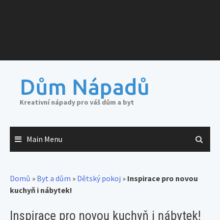
Dům Nápadů
Kreativní nápady pro váš dům a byt
Main Menu
Domů
»
Byt a dům
»
Dětský pokoj
»
Inspirace pro novou
kuchyň i nábytek!
Inspirace pro novou kuchyň i nábytek!