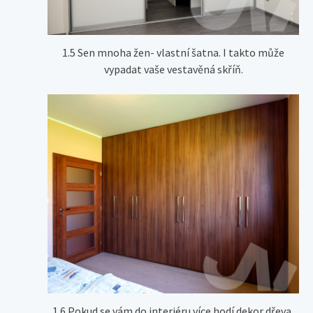
1.5 Sen mnoha žen- vlastní šatna. I takto může
vypadat vaše vestavěná skříň.
1.6 Pokud se vám do interiéru více hodí dekor dřeva,