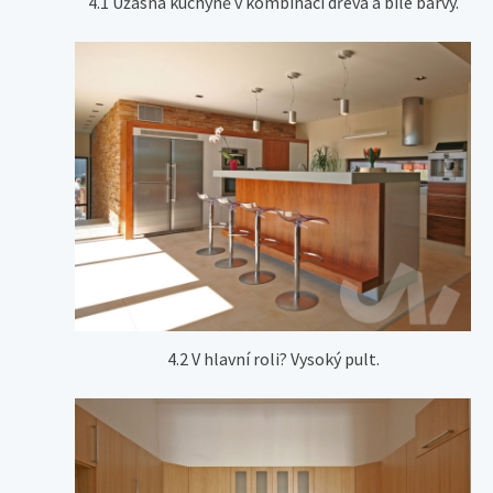
4.1 Úžasná kuchyně v kombinaci dřeva a bílé barvy.
4.2 V hlavní roli? Vysoký pult.