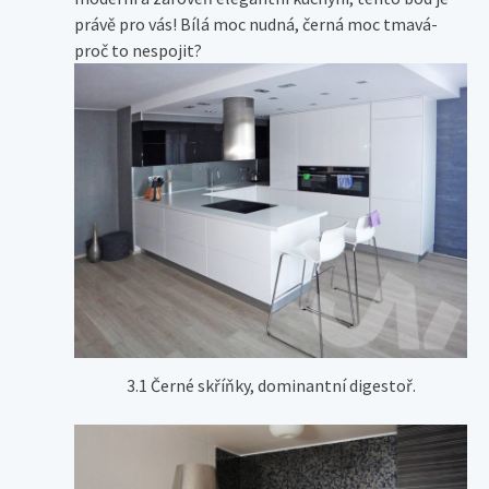
právě pro vás! Bílá moc nudná, černá moc tmavá-
proč to nespojit?
3.1 Černé skříňky, dominantní digestoř.