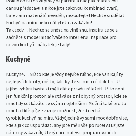
Pokud do této skupinky nepatříte a naopak máte svou
danou představu a nikde jste takovou kombinaci tvarů,
barev ani materiálů neviděli, nezoufejte! Nechte si udělat
kuchyň na míru nebo nábytek na zakázku!
Tak tedy… Nechte se unést na vlně snů, inspirujte se a
začněte s modernizací vašeho interiéru! Inspirace pro
novou kuchyň i nábytek je tady!
Kuchyně
Kuchyně… Místo kde je vždy nejvíce rušno, kde vznikají ty
nejlepší dobroty, místo, kde byste se měli cítit dobře. U
jejího výběru byste si měli dát opravdu záležet! Už to není
jen funkční prostor, ale stává se z ní obytný prostor, kde se
mnohdy setkáváte se svými nejbližšími. Možná také pro to
mnoho lidí spíše zvažuje možnost, že si nechá
vyrobit kuchyň na míru. Vždyť jedině vy sami moc dobře víte,
kde a jak co uspořádat, aby jste měli vše po ruce! Ať už jste
náročný zákazník, který chce mít vše propracované do