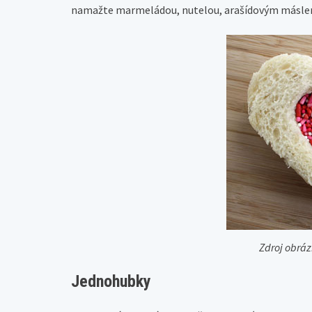
namažte marmeládou, nutelou, arašídovým máslem, 
Zdroj obrá
Jednohubky