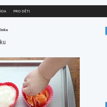
ÓDA
PRO DĚTI
činku
nku