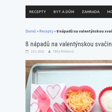
RECEPTY
BYT A DŮM
ZAHRADA
M
Domů
»
Recepty
»
8 nápadů na valentýnskou sva
8 nápadů na valentýnskou svači
10.1.2021
Táňa Ritzková