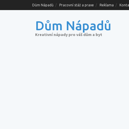
Skip
Dům Nápadů
Pracovní stáž a praxe
Reklama
Konta
to
content
Dům Nápadů
Kreativní nápady pro váš dům a byt