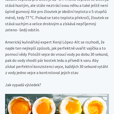
stává hustým, ale stále neztrácí svou něhu a také ještě není
úplně gumový. Ale pro žloutek je ideální teplota o 5 stupňů
méně, tedy 77 °C. Pokud se tato teplota překročí, žloutek se
stává suchým a velice drobivým a získává nepříjemný
zeleno- šedý odstín.
Americký kulinářský expert Kenji López-Alt se rozhodl, že
najde ten nejlepší způsob, jak perfektně uvařit vajíčka a to
pomocí vědy. Položil vejce do vroucí vody po dobu 30 sekund,
pak do vody vhodil pár kostek ledu a přivedl k varu. Aby
získal perfektní konzistenci vejce, každých 30 sekund vytáhl
z vody jedno vejce a kontroloval jejich stav.
Jak vypadá výsledek?