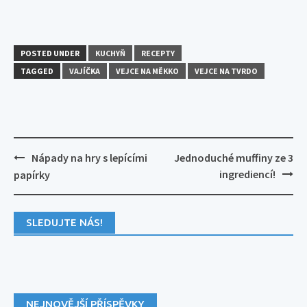
POSTED UNDER
KUCHYŇ
RECEPTY
TAGGED
VAJÍČKA
VEJCE NA MĚKKO
VEJCE NA TVRDO
Post
Nápady na hry s lepícími
Jednoduché muffiny ze 3
navigation
ingrediencí!
papírky
SLEDUJTE NÁS!
NEJNOVĚJŠÍ PŘÍSPĚVKY