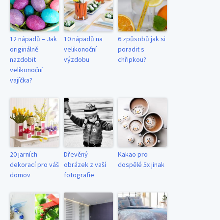
12 nápadů – Jak
10 nápadů na
6 způsobů jak si
originálně
velikonoční
poradit s
nazdobit
výzdobu
chřipkou?
velikonoční
vajíčka?
20 jarních
Dřevěný
Kakao pro
dekorací pro váš
obrázek z vaší
dospělé 5x jinak
domov
fotografie