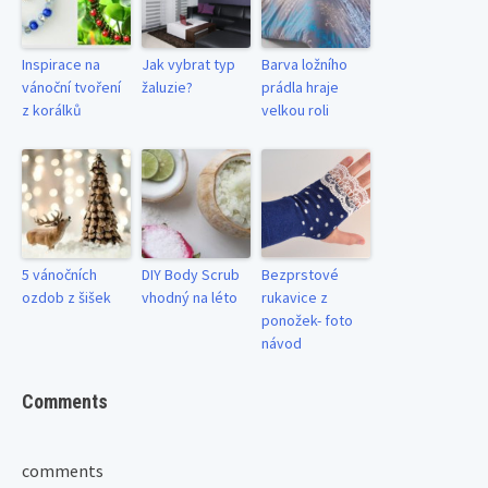
Inspirace na
Jak vybrat typ
Barva ložního
vánoční tvoření
žaluzie?
prádla hraje
z korálků
velkou roli
5 vánočních
DIY Body Scrub
Bezprstové
ozdob z šišek
vhodný na léto
rukavice z
ponožek- foto
návod
Comments
comments