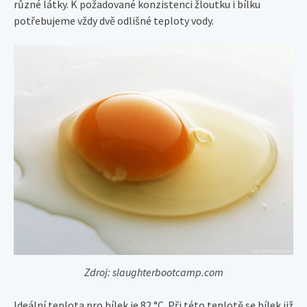
různé látky. K požadované konzistenci žloutku i bílku
potřebujeme vždy dvě odlišné teploty vody.
Zdroj: slaughterbootcamp.com
Ideální teplota pro bílek je 82 °C. Při této teplotě se bílek již