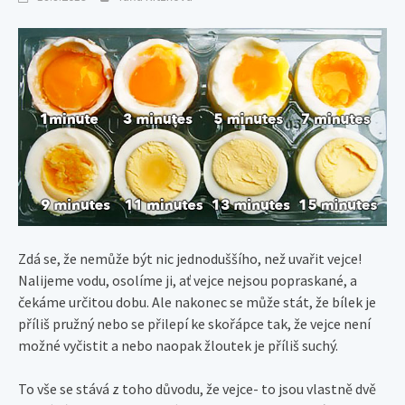
Zdá se, že nemůže být nic jednoduššího, než uvařit vejce!
Nalijeme vodu, osolíme ji, ať vejce nejsou popraskané, a
čekáme určitou dobu. Ale nakonec se může stát, že bílek je
příliš pružný nebo se přilepí ke skořápce tak, že vejce není
možné vyčistit a nebo naopak žloutek je příliš suchý.
To vše se stává z toho důvodu, že vejce- to jsou vlastně dvě