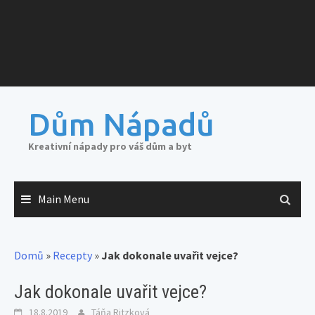
Dům Nápadů
Kreativní nápady pro váš dům a byt
Main Menu
Domů
»
Recepty
»
Jak dokonale uvařit vejce?
Jak dokonale uvařit vejce?
18.8.2019
Táňa Ritzková