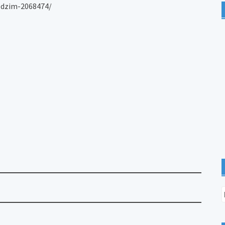
podzim-2068474/
V