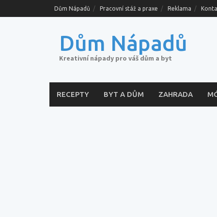
Skip
Dům Nápadů
Pracovní stáž a praxe
Reklama
Konta
to
content
Dům Nápadů
Kreativní nápady pro váš dům a byt
RECEPTY
BYT A DŮM
ZAHRADA
M