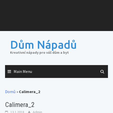
Dům Nápadů
Kreativní nápady pro váš dům a byt
Main Menu
Domů
»
Calimera_2
Calimera_2
13.1.2018
Admin