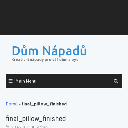
Dům Nápadů
Kreativní nápady pro váš dům a byt
Main Menu
Domů
»
final_pillow_finished
final_pillow_finished
19.4.2016
Admin