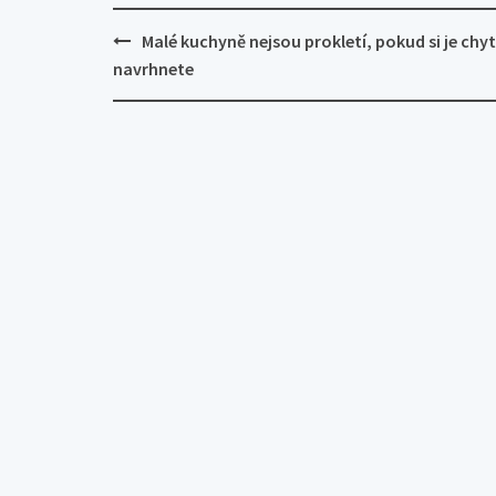
Post
Malé kuchyně nejsou prokletí, pokud si je chy
navigation
navrhnete