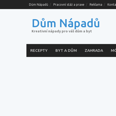
Skip
Dům Nápadů
Pracovní stáž a praxe
Reklama
Konta
to
content
Dům Nápadů
Kreativní nápady pro váš dům a byt
RECEPTY
BYT A DŮM
ZAHRADA
M