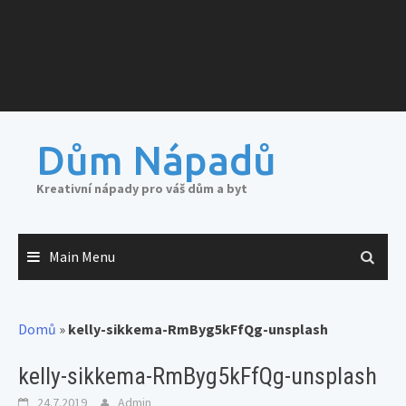
Dům Nápadů
Kreativní nápady pro váš dům a byt
Main Menu
Domů
»
kelly-sikkema-RmByg5kFfQg-unsplash
kelly-sikkema-RmByg5kFfQg-unsplash
24.7.2019
Admin