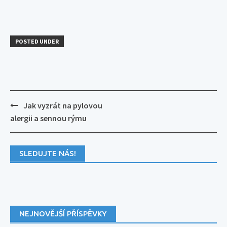
POSTED UNDER
Post
Jak vyzrát na pylovou
navigation
alergii a sennou rýmu
SLEDUJTE NÁS!
NEJNOVĚJŠÍ PŘÍSPĚVKY