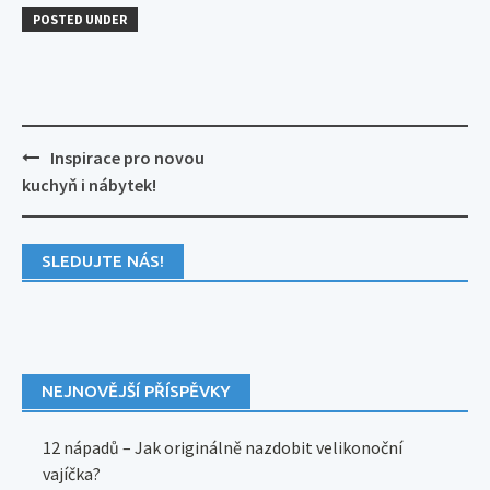
POSTED UNDER
Post
Inspirace pro novou
navigation
kuchyň i nábytek!
SLEDUJTE NÁS!
NEJNOVĚJŠÍ PŘÍSPĚVKY
12 nápadů – Jak originálně nazdobit velikonoční
vajíčka?