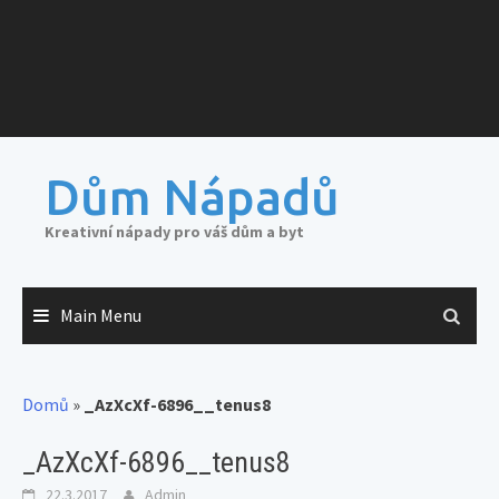
Dům Nápadů
Kreativní nápady pro váš dům a byt
Main Menu
Domů
»
_AzXcXf-6896__tenus8
_AzXcXf-6896__tenus8
22.3.2017
Admin