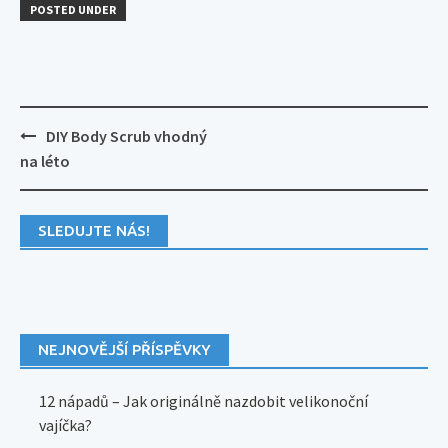
POSTED UNDER
Post
DIY Body Scrub vhodný
navigation
na léto
SLEDUJTE NÁS!
NEJNOVĚJŠÍ PŘÍSPĚVKY
12 nápadů – Jak originálně nazdobit velikonoční
vajíčka?