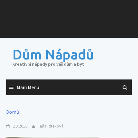
Dům Nápadů
Kreativní nápady pro váš dům a byt
Main Menu
Domů
2.9.2016
Táňa Ritzková