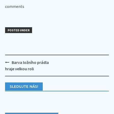
comments
POSTED UNDER
Post
Barva ložního prádla
navigation
hraje velkou roli
SLEDUJTE NÁS!