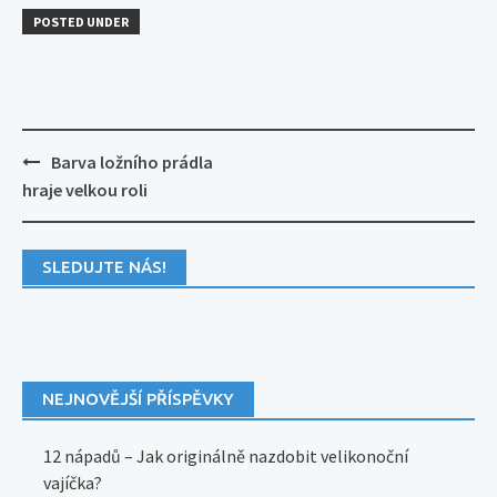
POSTED UNDER
Post
Barva ložního prádla
navigation
hraje velkou roli
SLEDUJTE NÁS!
NEJNOVĚJŠÍ PŘÍSPĚVKY
12 nápadů – Jak originálně nazdobit velikonoční
vajíčka?