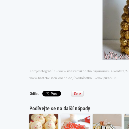
Zdroje fotografií: 1 – www.masterrukodelia.ru/ananas-iz-konfet/, 
www.bastelwissen-online.de, úvodní fotka – www.pikabu.ru
Podívejte se na další nápady