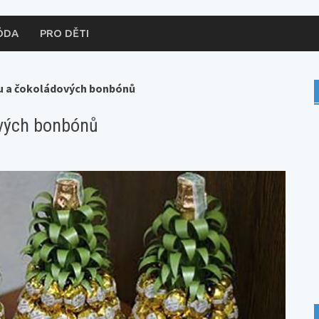
ÓDA
PRO DĚTI
tu a čokoládových bonbónů
ových bonbónů