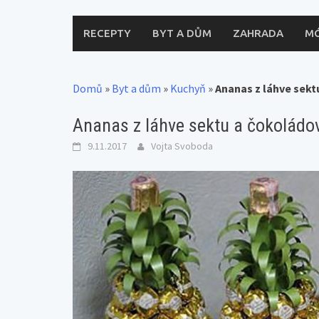
RECEPTY
BYT A DŮM
ZAHRADA
M
Domů
»
Byt a dům
»
Kuchyň
»
Ananas z láhve sek
Ananas z láhve sektu a čokolád
9.11.2017
Vojta Svoboda