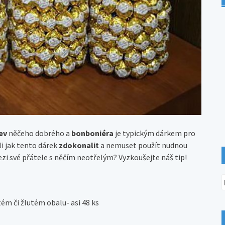
ev
něčeho dobrého a
bonboniéra
je typickým dárkem pro
li jak tento dárek
zdokonalit
a nemuset použít nudnou
mezi své přátele s něčím neotřelým? Vyzkoušejte náš tip!
V
ém či žlutém obalu- asi 48 ks