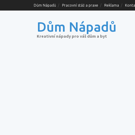
Skip
Dům Nápadů
Pracovní stáž a praxe
Reklama
Konta
to
content
Dům Nápadů
Kreativní nápady pro váš dům a byt