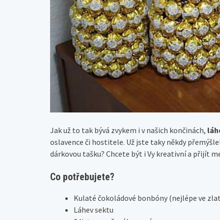
Jak už to tak bývá zvykem i v našich končinách,
láh
oslavence či hostitele. Už jste taky někdy přemýšle
dárkovou tašku? Chcete být i Vy kreativní a přijít 
Co potřebujete?
Kulaté čokoládové bonbóny (nejlépe ve zlat
Láhev sektu