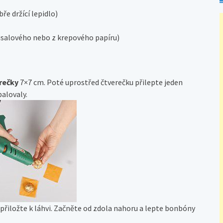
bře držící lepidlo)
sisalového nebo z krepového papíru)
rečky
7×7 cm. Poté uprostřed čtverečku přilepte jeden
alovaly.
přiložte k láhvi. Začněte od zdola nahoru a lepte bonbóny