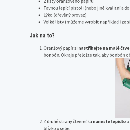
2 listy oranžového papíru
Tavnou lepící pistoli (nebo jiné kvalitní a do
Lýko (dřevěný provaz)
Velké listy (můžeme vyrobit například i ze 
Jak na to?
Oranžový papír si
nastříhejte na malé čtve
bonbón. Okraje přeložte tak, aby bonbón ob
Z druhé strany čtverečku
naneste lepidlo
a 
blízko u sebe.