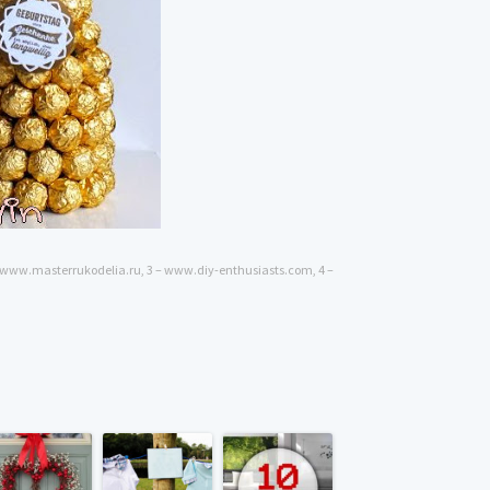
2- www.masterrukodelia.ru, 3 – www.diy-enthusiasts.com, 4 –