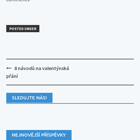
POSTED UNDER
Post
8 návodů na valentýnská
navigation
přání
SLEDUJTE NÁS!
NEJNOVĚJŠÍ PŘÍSPĚVKY