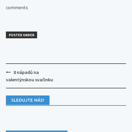
comments
POSTED UNDER
Post
8 nápadů na
navigation
valentýnskou svačinku
SLEDUJTE NÁS!