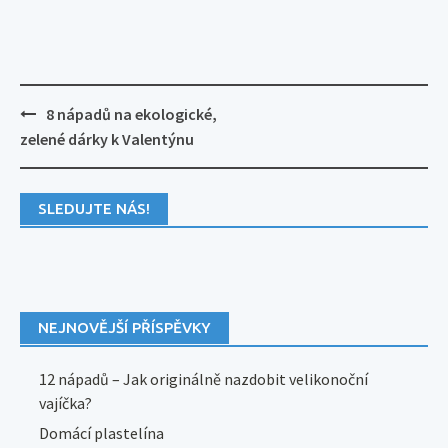
Post
8 nápadů na ekologické,
navigation
zelené dárky k Valentýnu
SLEDUJTE NÁS!
NEJNOVĚJŠÍ PŘÍSPĚVKY
12 nápadů – Jak originálně nazdobit velikonoční
vajíčka?
Domácí plastelína