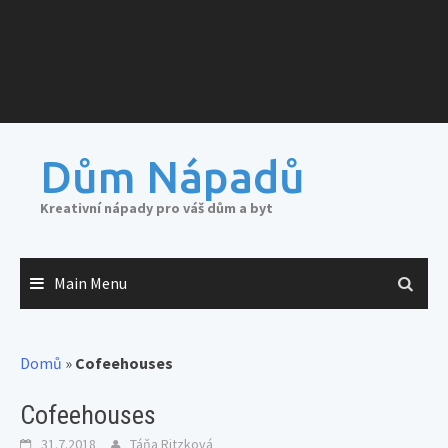
Dům Nápadů
Kreativní nápady pro váš dům a byt
Main Menu
Domů
»
Cofeehouses
Cofeehouses
31.7.2018
Táňa Ritzková