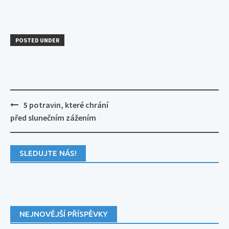
POSTED UNDER
Post
5 potravin, které chrání
navigation
před slunečním zážením
SLEDUJTE NÁS!
NEJNOVĚJŠÍ PŘÍSPĚVKY