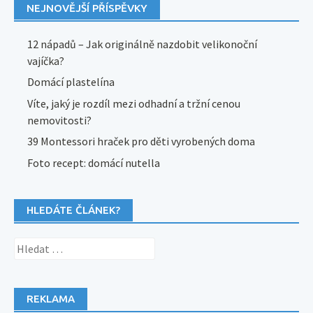
NEJNOVĚJŠÍ PŘÍSPĚVKY
12 nápadů – Jak originálně nazdobit velikonoční
vajíčka?
Domácí plastelína
Víte, jaký je rozdíl mezi odhadní a tržní cenou
nemovitosti?
39 Montessori hraček pro děti vyrobených doma
Foto recept: domácí nutella
HLEDÁTE ČLÁNEK?
Vyhledávání
REKLAMA