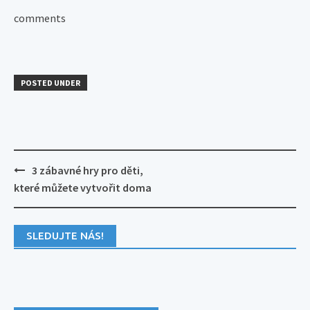
comments
POSTED UNDER
Post
3 zábavné hry pro děti,
navigation
které můžete vytvořit doma
SLEDUJTE NÁS!