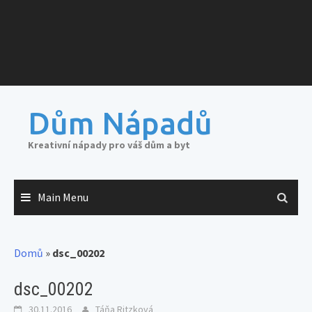
Dům Nápadů
Kreativní nápady pro váš dům a byt
Main Menu
Domů
»
dsc_00202
dsc_00202
30.11.2016
Táňa Ritzková