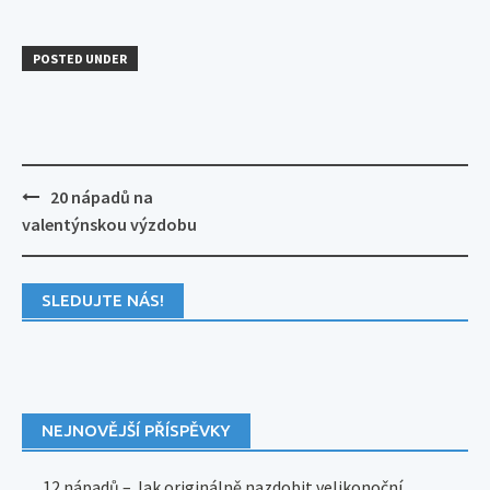
POSTED UNDER
Post
20 nápadů na
navigation
valentýnskou výzdobu
SLEDUJTE NÁS!
NEJNOVĚJŠÍ PŘÍSPĚVKY
12 nápadů – Jak originálně nazdobit velikonoční