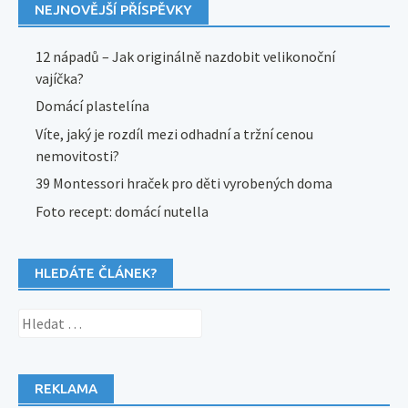
NEJNOVĚJŠÍ PŘÍSPĚVKY
12 nápadů – Jak originálně nazdobit velikonoční
vajíčka?
Domácí plastelína
Víte, jaký je rozdíl mezi odhadní a tržní cenou
nemovitosti?
39 Montessori hraček pro děti vyrobených doma
Foto recept: domácí nutella
HLEDÁTE ČLÁNEK?
Vyhledávání
REKLAMA