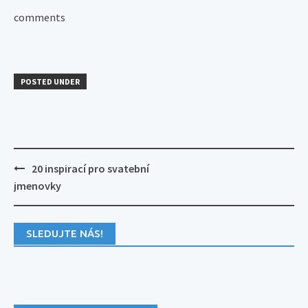
comments
POSTED UNDER
Post
20 inspirací pro svatební
navigation
jmenovky
SLEDUJTE NÁS!