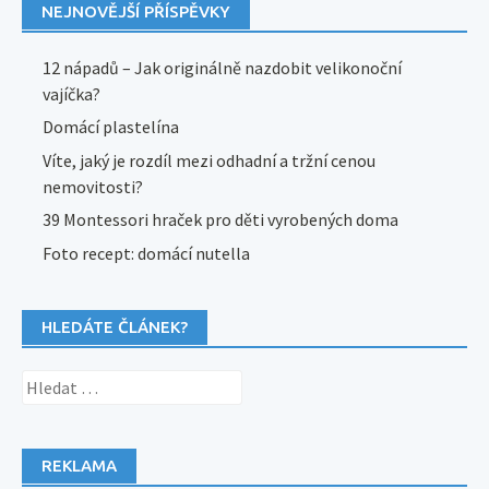
NEJNOVĚJŠÍ PŘÍSPĚVKY
12 nápadů – Jak originálně nazdobit velikonoční
vajíčka?
Domácí plastelína
Víte, jaký je rozdíl mezi odhadní a tržní cenou
nemovitosti?
39 Montessori hraček pro děti vyrobených doma
Foto recept: domácí nutella
HLEDÁTE ČLÁNEK?
Vyhledávání
REKLAMA