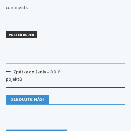
comments
POSTED UNDER
Post
Zpátky do školy – 8 DIY
navigation
pojektů
SLEDUJTE NÁS!