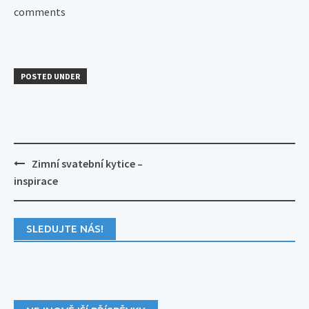
comments
POSTED UNDER
Post
Zimní svatební kytice –
navigation
inspirace
SLEDUJTE NÁS!