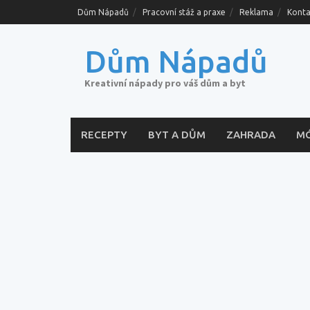
Skip
Dům Nápadů
Pracovní stáž a praxe
Reklama
Konta
to
content
Dům Nápadů
Kreativní nápady pro váš dům a byt
RECEPTY
BYT A DŮM
ZAHRADA
M