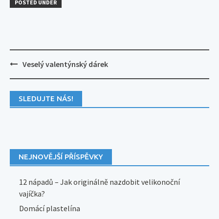
POSTED UNDER
Post
Veselý valentýnský dárek
navigation
SLEDUJTE NÁS!
NEJNOVĚJŠÍ PŘÍSPĚVKY
12 nápadů – Jak originálně nazdobit velikonoční
vajíčka?
Domácí plastelína