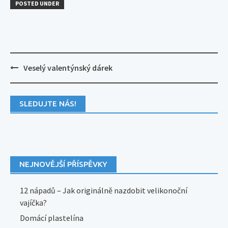
POSTED UNDER
Post
Veselý valentýnský dárek
navigation
SLEDUJTE NÁS!
NEJNOVĚJŠÍ PŘÍSPĚVKY
12 nápadů – Jak originálně nazdobit velikonoční
vajíčka?
Domácí plastelína