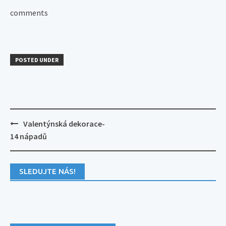
comments
POSTED UNDER
Post
Valentýnská dekorace-
navigation
14 nápadů
SLEDUJTE NÁS!