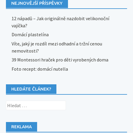
NEJNOVĚJŠÍ PŘÍSPĚVKY
12 nápadů – Jak originálně nazdobit velikonoční
vajíčka?
Domácí plastelína
Víte, jaký je rozdíl mezi odhadní a tržní cenou
nemovitosti?
39 Montessori hraček pro děti vyrobených doma
Foto recept: domácí nutella
HLEDÁTE ČLÁNEK?
Vyhledávání
REKLAMA