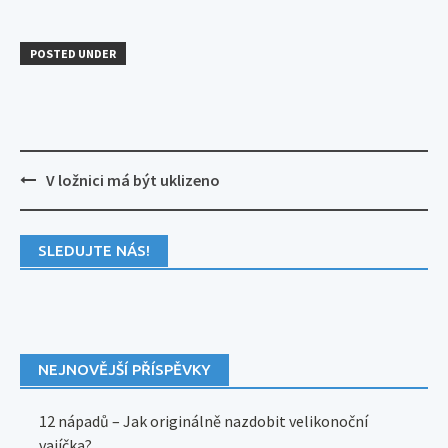
POSTED UNDER
Post
V ložnici má být uklizeno
navigation
SLEDUJTE NÁS!
NEJNOVĚJŠÍ PŘÍSPĚVKY
12 nápadů – Jak originálně nazdobit velikonoční
vajíčka?