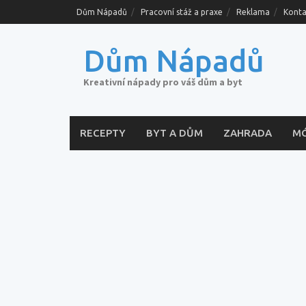
Skip
Dům Nápadů
Pracovní stáž a praxe
Reklama
Konta
to
content
Dům Nápadů
Kreativní nápady pro váš dům a byt
RECEPTY
BYT A DŮM
ZAHRADA
M