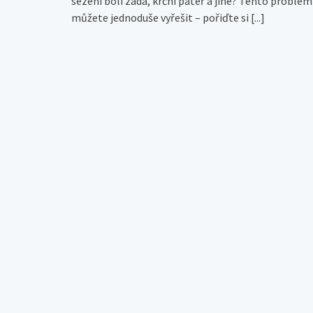
sezení bolí záda, krční páteř a jiné? Tento problém
můžete jednoduše vyřešit – pořiďte si
[...]