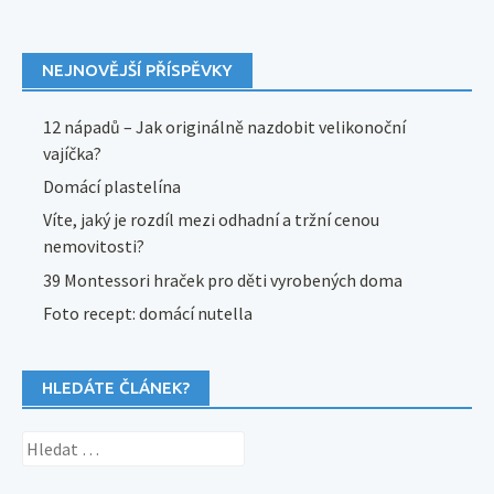
NEJNOVĚJŠÍ PŘÍSPĚVKY
12 nápadů – Jak originálně nazdobit velikonoční
vajíčka?
Domácí plastelína
Víte, jaký je rozdíl mezi odhadní a tržní cenou
nemovitosti?
39 Montessori hraček pro děti vyrobených doma
Foto recept: domácí nutella
HLEDÁTE ČLÁNEK?
Vyhledávání