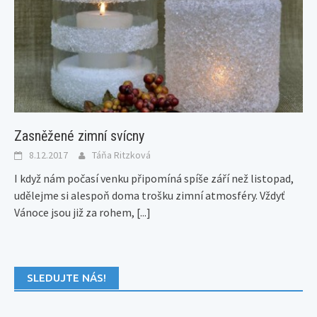
Zasněžené zimní svícny
8.12.2017
Táňa Ritzková
I když nám počasí venku připomíná spíše září než listopad,
udělejme si alespoň doma trošku zimní atmosféry. Vždyť
Vánoce jsou již za rohem,
[...]
SLEDUJTE NÁS!