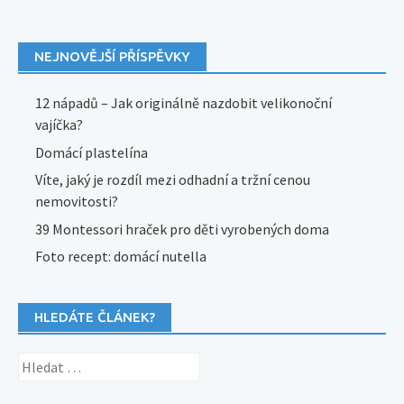
NEJNOVĚJŠÍ PŘÍSPĚVKY
12 nápadů – Jak originálně nazdobit velikonoční
vajíčka?
Domácí plastelína
Víte, jaký je rozdíl mezi odhadní a tržní cenou
nemovitosti?
39 Montessori hraček pro děti vyrobených doma
Foto recept: domácí nutella
HLEDÁTE ČLÁNEK?
Vyhledávání