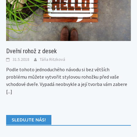
Dveřní rohož z desek
31.5.2018
Táňa Ritzková
Podle tohoto jednoduchého návodu si bez větších
problému můžete vytvořit stylovou rohožku před vaše
vchodové dveře. Vypadá neobvykle a její tvorba vám zabere
[...]
SLEDUJTE NÁS!