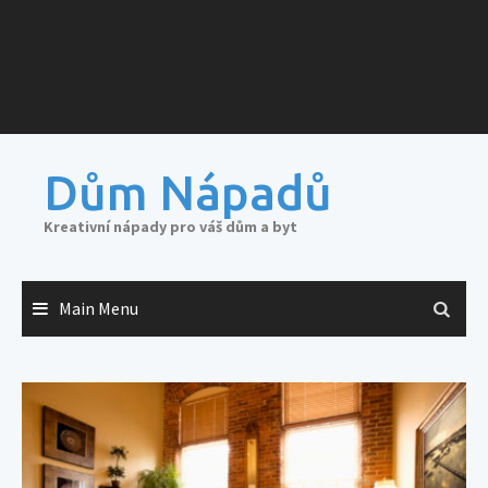
Dům Nápadů
Kreativní nápady pro váš dům a byt
Main Menu