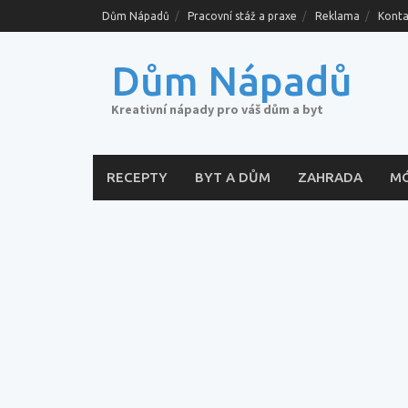
Skip
Dům Nápadů
Pracovní stáž a praxe
Reklama
Konta
to
content
Dům Nápadů
Kreativní nápady pro váš dům a byt
RECEPTY
BYT A DŮM
ZAHRADA
M