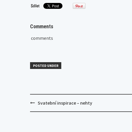
Comments
comments
POSTED UNDER
Post
Svatební inspirace – nehty
navigation