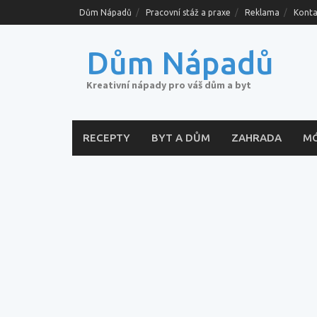
Skip
Dům Nápadů
Pracovní stáž a praxe
Reklama
Konta
to
content
Dům Nápadů
Kreativní nápady pro váš dům a byt
RECEPTY
BYT A DŮM
ZAHRADA
M