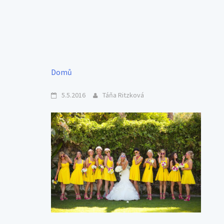
Domů
5.5.2016
Táňa Ritzková