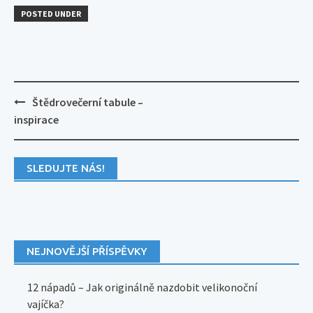
POSTED UNDER
Post
Štědrovečerní tabule –
navigation
inspirace
SLEDUJTE NÁS!
NEJNOVĚJŠÍ PŘÍSPĚVKY
12 nápadů – Jak originálně nazdobit velikonoční
vajíčka?