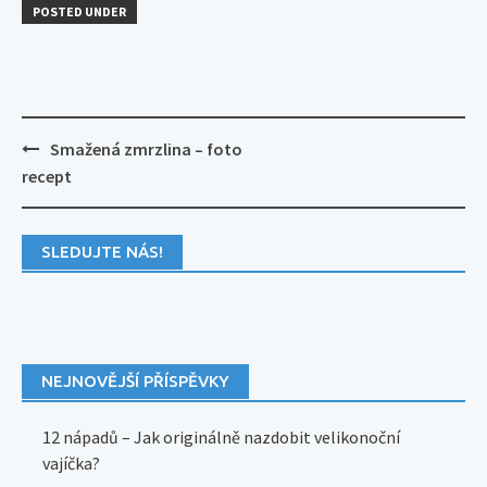
POSTED UNDER
Post
Smažená zmrzlina – foto
navigation
recept
SLEDUJTE NÁS!
NEJNOVĚJŠÍ PŘÍSPĚVKY
12 nápadů – Jak originálně nazdobit velikonoční
vajíčka?