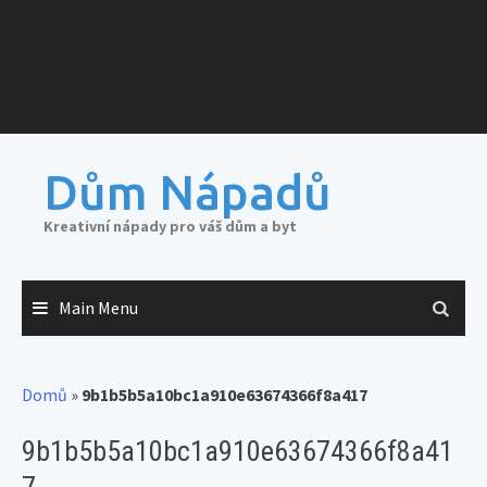
Dům Nápadů
Kreativní nápady pro váš dům a byt
Main Menu
Domů
»
9b1b5b5a10bc1a910e63674366f8a417
9b1b5b5a10bc1a910e63674366f8a41