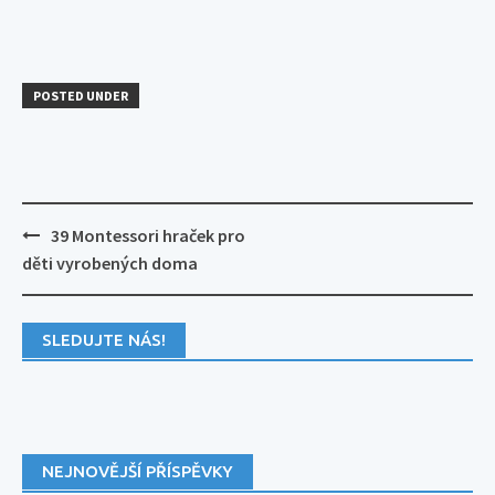
POSTED UNDER
Post
39 Montessori hraček pro
navigation
děti vyrobených doma
SLEDUJTE NÁS!
NEJNOVĚJŠÍ PŘÍSPĚVKY