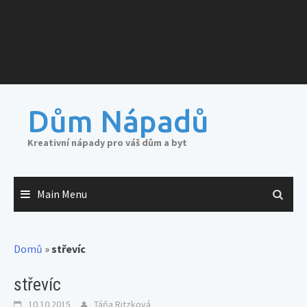
Dům Nápadů
Kreativní nápady pro váš dům a byt
Main Menu
Domů
»
střevíc
střevíc
10.10.2015
Táňa Ritzková