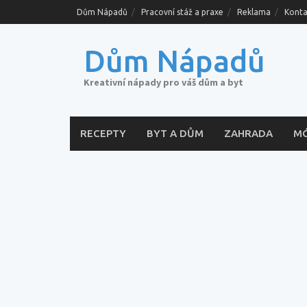
Skip
Dům Nápadů
Pracovní stáž a praxe
Reklama
Konta
to
content
Dům Nápadů
Kreativní nápady pro váš dům a byt
RECEPTY
BYT A DŮM
ZAHRADA
M