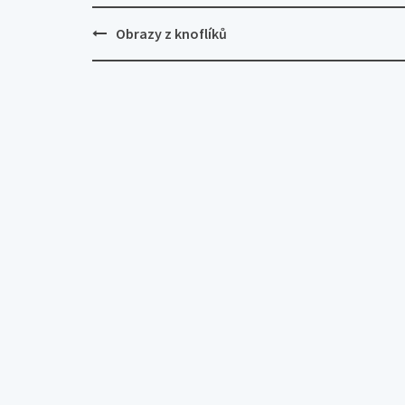
Post
Obrazy z knoflíků
navigation