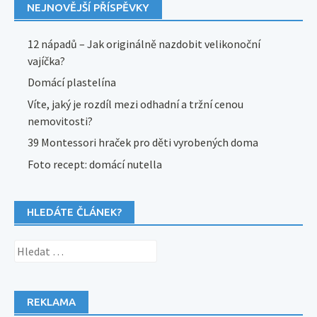
NEJNOVĚJŠÍ PŘÍSPĚVKY
12 nápadů – Jak originálně nazdobit velikonoční
vajíčka?
Domácí plastelína
Víte, jaký je rozdíl mezi odhadní a tržní cenou
nemovitosti?
39 Montessori hraček pro děti vyrobených doma
Foto recept: domácí nutella
HLEDÁTE ČLÁNEK?
Vyhledávání
REKLAMA