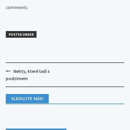
comments
POSTED UNDER
Post
Nehty, které ladí s
navigation
podzimem
SLEDUJTE NÁS!