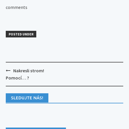
comments
POSTED UNDER
Post
Nakresli strom!
navigation
Pomocí… ?
SLEDUJTE NÁS!