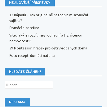
NEJNOVĚJŠÍ PŘÍSPĚVKY
12 nápadů – Jak originálně nazdobit velikonoční
vajíčka?
Domácí plastelína
Víte, jaký je rozdíl mezi odhadní a tržní cenou
nemovitosti?
39 Montessori hraček pro děti vyrobených doma
Foto recept: domácí nutella
HLEDÁTE ČLÁNEK?
Vyhledávání
REKLAMA