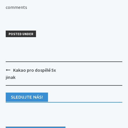
comments
POSTED UNDER
Post
Kakao pro dospělé 5x
navigation
jinak
SLEDUJTE NÁS!