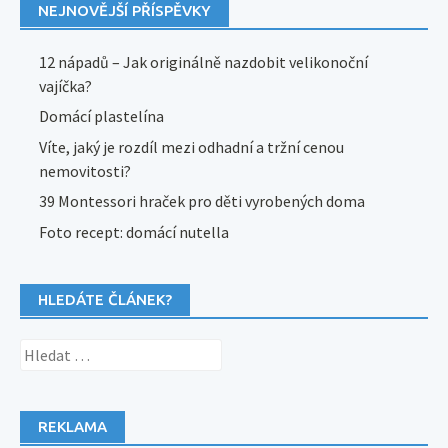
NEJNOVĚJŠÍ PŘÍSPĚVKY
12 nápadů – Jak originálně nazdobit velikonoční
vajíčka?
Domácí plastelína
Víte, jaký je rozdíl mezi odhadní a tržní cenou
nemovitosti?
39 Montessori hraček pro děti vyrobených doma
Foto recept: domácí nutella
HLEDÁTE ČLÁNEK?
Vyhledávání
REKLAMA