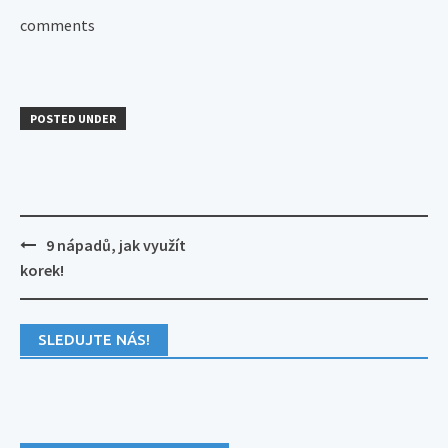
comments
POSTED UNDER
Post
9 nápadů, jak využít
navigation
korek!
SLEDUJTE NÁS!