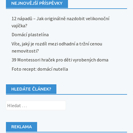
NEJNOVĚJŠÍ PŘÍSPĚVKY
12 nápadů – Jak originálně nazdobit velikonoční
vajíčka?
Domácí plastelína
Víte, jaký je rozdíl mezi odhadní a tržní cenou
nemovitosti?
39 Montessori hraček pro děti vyrobených doma
Foto recept: domácí nutella
HLEDÁTE ČLÁNEK?
Vyhledávání
REKLAMA